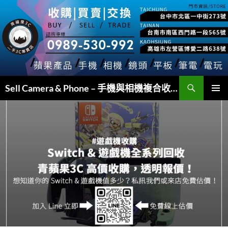
跳
至
主
要
內
容
搜
Sell Camera & Phone – 手機與相機複合收購
尋
主要選單