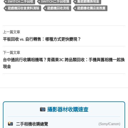
SWITCH 二手回收
SWITCH二手回收價
舊遊戲機換現金
b
er
遊戲機回收後資料清除
遊戲機回收流程
遊戲機收購店面推薦
o
o
文
上一篇文章
k
章
平板回收 vs. 自行轉售：哪種方式更快變現？
導
下一篇文章
覽
台中通訊行收購相機嗎？青蘋果3C 跨品類回收：手機與舊相機一起換
現金
攝影器材收購速查
二手相機收購總覽
(Sony/Canon)