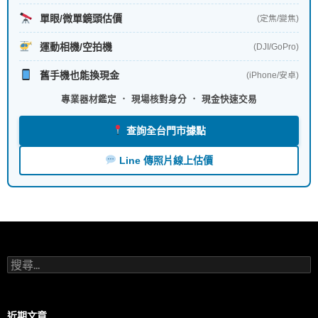
單眼/微單鏡頭估價
(定焦/變焦)
運動相機/空拍機
(DJI/GoPro)
舊手機也能換現金
(iPhone/安卓)
專業器材鑑定 ． 現場核對身分 ． 現金快速交易
查詢全台門市據點
Line 傳照片線上估價
搜
尋
關
鍵
字:
近期文章