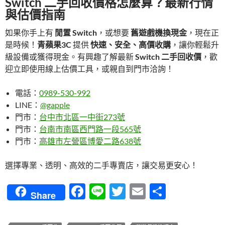
Switch 二手回收價格怎麼算？最新行情
與估價指南
如果你手上有
閒置 Switch
，或想要
舊遊戲機換現金
，現在正
是時候！
青蘋果3C
提供
快速、安全、高價收購
，讓你輕鬆升
級設備或獲得現金。有興趣了解最新
Switch 二手回收價
，歡
迎立即使用線上估價工具，或親自到門市洽詢！
電話：
0989-530-992
LINE：
@gapple
門市：
台中市北區一中街273號
門市：
台南市南區西門路一段565號
門市：
高雄市左營區博愛二路638號
選擇專業、透明、高效的二手專賣店，讓交易更安心！
F
Li
T
E
分
Share
ac
n
w
m
享
e
e
itt
ail