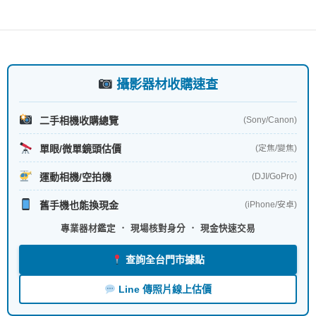
o
o
k
攝影器材收購速查
二手相機收購總覽
(Sony/Canon)
單眼/微單鏡頭估價
(定焦/變焦)
運動相機/空拍機
(DJI/GoPro)
舊手機也能換現金
(iPhone/安卓)
專業器材鑑定 ． 現場核對身分 ． 現金快速交易
查詢全台門市據點
Line 傳照片線上估價