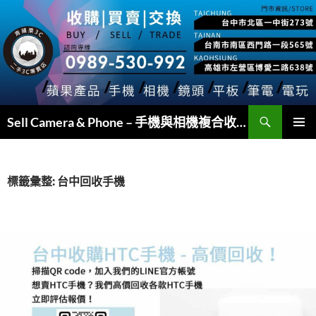
跳
至
主
要
內
容
搜
Sell Camera & Phone – 手機與相機複合收購
尋
主要選單
標籤彙整: 台中回收手機