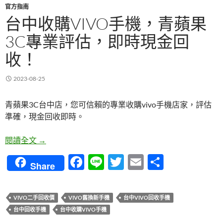
官方指南
台中收購VIVO手機，青蘋果
3C專業評估，即時現金回
收！
2023-08-25
青蘋果3C台中店，您可信賴的專業收購vivo手機店家，評估
準確，現金回收即時。
台中收購vivo手機，青蘋果3C專業評估，即時現金
閱讀全文
→
F
Li
T
E
分
Share
ac
n
w
m
享
e
e
itt
ail
VIVO二手回收價
VIVO舊換新手機
台中VIVO回收手機
b
er
台中回收手機
台中收購VIVO手機