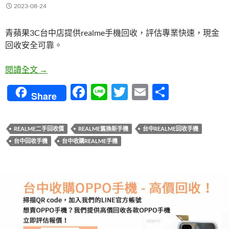
2023-08-24
青蘋果3C台中店提供realme手機回收，評估專業快速，現金
回收安全可靠。
台中realme手機回收，評估專業快速，現金回收安
閱讀全文
→
F
Li
T
E
分
Share
ac
n
w
m
享
e
e
itt
ail
REALME二手回收價
REALME舊換新手機
台中REALME回收手機
b
er
台中回收手機
台中收購REALME手機
o
o
k