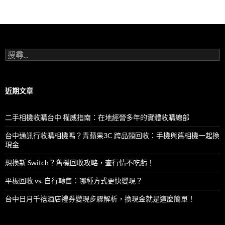
搜
尋
關
鍵
字:
近期文章
二手相機收購台中 權威指南：在地經營多年的實體收購總部
台中通訊行收購相機嗎？青蘋果3C 跨品類回收：手機與舊相機一起換
現金
想換新 Switch？舊機回收攻略，查行情不吃虧！
平板回收 vs. 自行轉售：哪種方式更快變現？
台中日月千禧酒店禮券變現步驟解析，換現金就是這麼簡單！