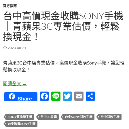
官方指南
台中高價現金收購SONY手機
｜青蘋果3C專業估價，輕鬆
換現金！
2023-08-21
青蘋果3C台中店專業估價，高價現金收購Sony手機，讓您輕
鬆換取現金！
台中高價現金收購Sony手機｜青蘋果3C專業估價，
閱讀全文
→
F
Li
T
E
分
Share
ac
n
w
m
享
e
e
itt
ail
SONY舊換新手機
台中3C收購
台中SONY回收手機
台中回收手機
b
er
台中收購SONY手機