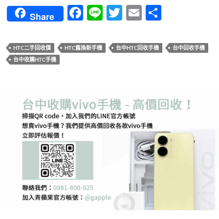
F
Li
T
E
分
Share
ac
n
w
m
享
e
e
itt
ail
HTC二手回收價
HTC舊換新手機
台中HTC回收手機
台中回收手機
b
er
台中收購HTC手機
o
o
k