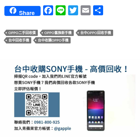
F
Li
T
E
分
Share
ac
n
w
m
享
e
e
itt
ail
OPPO二手回收價
OPPO舊換新手機
台中OPPO回收手機
b
er
台中回收手機
台中收購OPPO手機
o
o
k