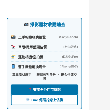
攝影器材收購速查
二手相機收購總覽
(Sony/Canon)
單眼/微單鏡頭估價
(定焦/變焦)
運動相機/空拍機
(DJI/GoPro)
舊手機也能換現金
(iPhone/安卓)
專業器材鑑定 ． 現場核對身分 ． 現金快速交
易
查詢全台門市據點
Line 傳照片線上估價