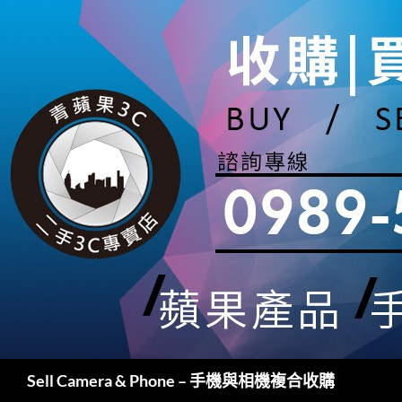
跳
至
主
要
內
容
搜
Sell Camera & Phone – 手機與相機複合收購
尋