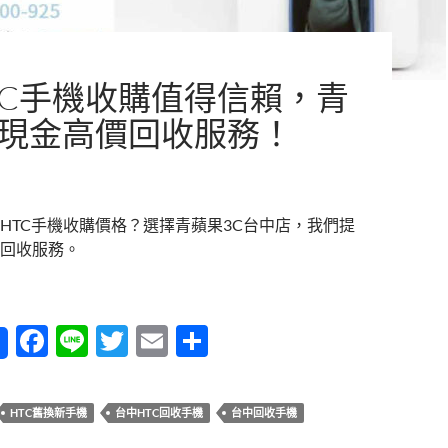
TC手機收購值得信賴，青
C現金高價回收服務！
HTC手機收購價格？選擇青蘋果3C台中店，我們提
回收服務。
TC手機收購值得信賴，青蘋果3C現金高價回收服務！
F
Li
T
E
分
ac
n
w
m
享
e
e
itt
ail
HTC舊換新手機
台中HTC回收手機
台中回收手機
b
er