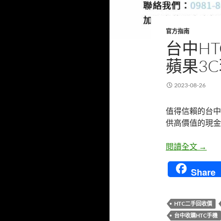
官方指南
台中H
蘋果3
2023-08-26
值得信賴的台中
供高價值的現金
台中H
閱讀全文
→
Share
HTC二手回收價
台中收購HTC手機