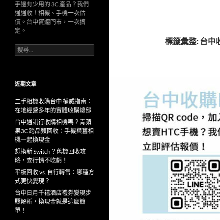
手邊有少用的 3C 產品？我們
通通收！相機、手機一次估
價。台中實體門市，一次搞
定。
標籤彙整: 台中
搜
尋
關
鍵
字:
近期文章
二手相機收購台中 權威指南：
在地經營多年的實體收購總部
台中通訊行收購相機嗎？青蘋
果3C 跨品類回收：手機與舊相
機一起換現金
想換新 Switch？舊機回收攻
略，查行情不吃虧！
平板回收 vs. 自行轉售：哪種方
式更快變現？
台中日月千禧酒店禮券變現步
驟解析，換現金就是這麼簡
單！