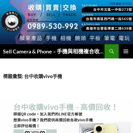
跳
至
主
要
內
容
搜
Sell Camera & Phone – 手機與相機複合收購
尋
主要選單
標籤彙整: 台中收購vivo手機