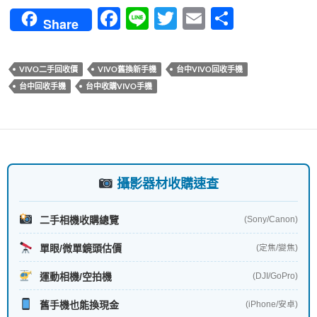
F
Li
T
E
分
Share
ac
n
w
m
享
e
e
itt
ail
VIVO二手回收價
VIVO舊換新手機
台中VIVO回收手機
b
er
台中回收手機
台中收購VIVO手機
o
o
k
攝影器材收購速查
二手相機收購總覽
(Sony/Canon)
單眼/微單鏡頭估價
(定焦/變焦)
運動相機/空拍機
(DJI/GoPro)
舊手機也能換現金
(iPhone/安卓)