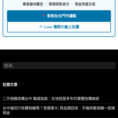
專業器材鑑定 ． 現場核對身分 ． 現金快速交易
查詢全台門市據點
Line 傳照片線上估價
搜
尋
關
鍵
字:
近期文章
二手相機收購台中 權威指南：在地經營多年的實體收購總部
台中通訊行收購相機嗎？青蘋果3C 跨品類回收：手機與舊相機一起換
現金