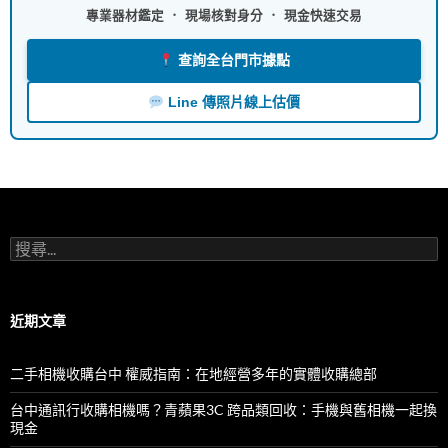
專業器材鑑定 ． 現場核對身分 ． 現金快速交易
查詢全台門市據點
Line 傳照片線上估價
搜
尋
關
鍵
字:
近期文章
二手相機收購台中 權威指南：在地經營多年的實體收購總部
台中通訊行收購相機嗎？青蘋果3C 跨品類回收：手機與舊相機一起換
現金