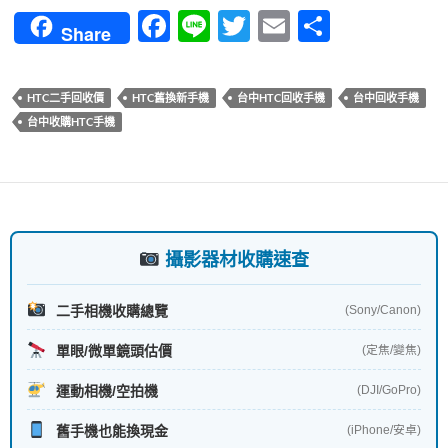
F
Li
T
E
分
Share
ac
n
w
m
享
e
e
itt
ail
HTC二手回收價
HTC舊換新手機
台中HTC回收手機
台中回收手機
b
er
台中收購HTC手機
o
o
k
攝影器材收購速查
二手相機收購總覽
(Sony/Canon)
單眼/微單鏡頭估價
(定焦/變焦)
運動相機/空拍機
(DJI/GoPro)
舊手機也能換現金
(iPhone/安卓)