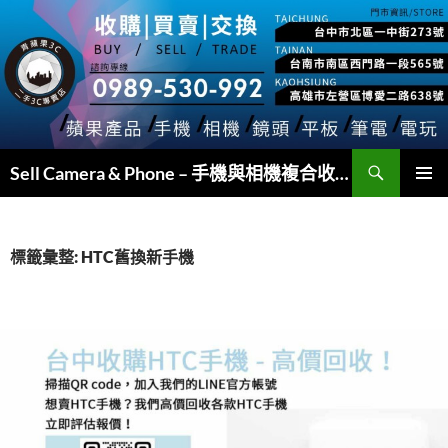
跳
至
主
要
內
容
搜
Sell Camera & Phone – 手機與相機複合收購
尋
主要選單
標籤彙整: HTC舊換新手機