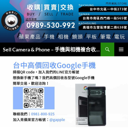
跳
至
主
要
內
容
搜
Sell Camera & Phone – 手機與相機複合收購
尋
主要選單