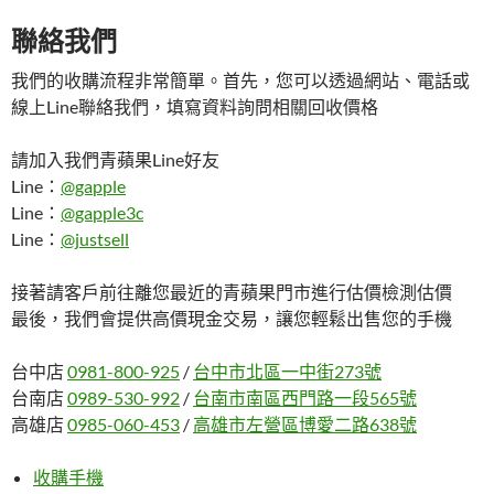
聯絡我們
我們的收購流程非常簡單。首先，您可以透過網站、電話或
線上Line聯絡我們，填寫資料詢問相關回收價格
請加入我們青蘋果Line好友
Line：
@gapple
Line：
@gapple3c
Line：
@justsell
接著請客戶前往離您最近的青蘋果門市進行估價檢測估價
最後，我們會提供高價現金交易，讓您輕鬆出售您的手機
台中店
0981-800-925
/
台中市北區一中街273號
台南店
0989-530-992
/
台南市南區西門路一段565號
高雄店
0985-060-453
/
高雄市左營區博愛二路638號
收購手機