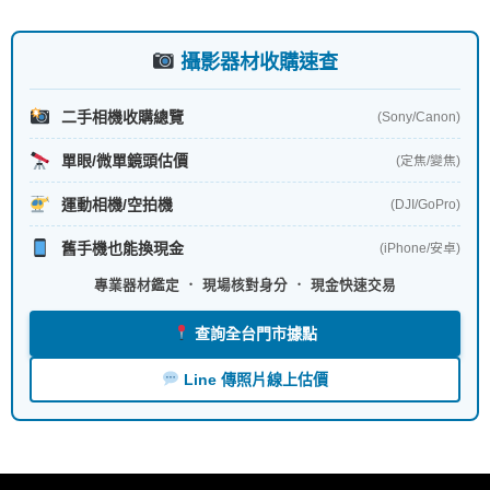
攝影器材收購速查
二手相機收購總覽
(Sony/Canon)
單眼/微單鏡頭估價
(定焦/變焦)
運動相機/空拍機
(DJI/GoPro)
舊手機也能換現金
(iPhone/安卓)
專業器材鑑定 ． 現場核對身分 ． 現金快速交易
查詢全台門市據點
Line 傳照片線上估價