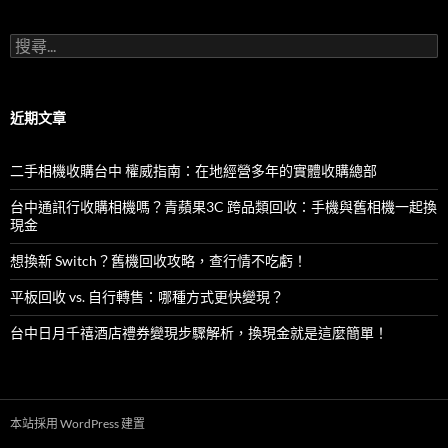
搜
尋
關
鍵
字:
近期文章
二手相機收購台中 權威指南：在地經營多年的實體收購總部
台中通訊行收購相機嗎？青蘋果3C 跨品類回收：手機與舊相機一起換
現金
想換新 Switch？舊機回收攻略，查行情不吃虧！
平板回收 vs. 自行轉售：哪種方式更快變現？
台中日月千禧酒店禮券變現步驟解析，換現金就是這麼簡單！
本站採用 WordPress 建置