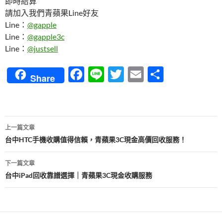
即時結算
請加入我們青蘋果Line好友
Line：
@gapple
Line：
@gapple3c
Line：
@justsell
F
Li
T
E
分
Share
ac
n
w
m
享
e
e
itt
ail
b
er
文
上一篇文章
o
章
台中HTC手機收購值得信賴，青蘋果3C現金高價回收服務！
o
導
下一篇文章
k
覽
台中iPad回收靠譜選擇｜青蘋果3C現金收購服務