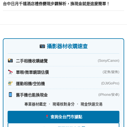
覽
台中日月千禧酒店禮券變現步驟解析，換現金就是這麼簡單！
攝影器材收購速查
二手相機收購總覽
(Sony/Canon)
單眼/微單鏡頭估價
(定焦/變焦)
運動相機/空拍機
(DJI/GoPro)
舊手機也能換現金
(iPhone/安卓)
專業器材鑑定 ． 現場核對身分 ． 現金快速交易
查詢全台門市據點