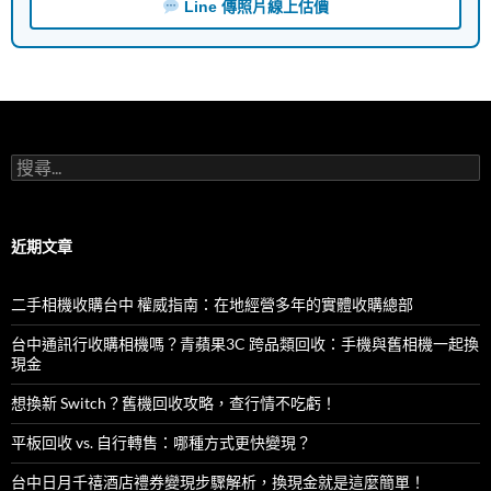
Line 傳照片線上估價
搜
尋
關
鍵
字:
近期文章
二手相機收購台中 權威指南：在地經營多年的實體收購總部
台中通訊行收購相機嗎？青蘋果3C 跨品類回收：手機與舊相機一起換
現金
想換新 Switch？舊機回收攻略，查行情不吃虧！
平板回收 vs. 自行轉售：哪種方式更快變現？
台中日月千禧酒店禮券變現步驟解析，換現金就是這麼簡單！