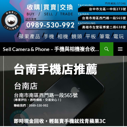
跳
至
主
要
內
容
搜
Sell Camera & Phone – 手機與相機複合收購
尋
主要選單