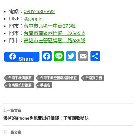
電話：
0989-530-992
LINE：
@gapple
門市：
台中市北區一中街273號
門市：
台南市南區西門路一段565號
門市：
高雄市左營區博愛二路638號
F
Li
T
E
分
Share
ac
n
w
m
享
e
e
itt
ail
台南手機店推薦
台南手機空機哪裡買便宜
台南買手機
b
er
台南通訊行推薦
手機店
o
o
文
上一篇文章
k
章
壞掉的iPhone也能賣出好價錢：了解回收秘訣
導
下一篇文章