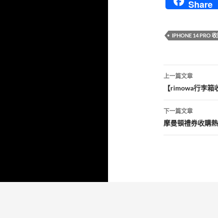
Share
IPHONE 14 PRO 
文
上一篇文章
章
【rimowa行
導
下一篇文章
覽
摩曼頓禮券收購熱