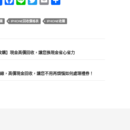
F
Li
T
E
分
ac
n
w
m
享
e
e
itt
ail
收購
IPHONE回收價格表
IPHONE收購
b
er
o
o
李箱收購】現金高價回收，讓您換現金省心省力
k
線，高價現金回收，讓您不用再煩惱如何處理禮券！