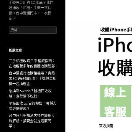
手邊有少用的 3C 產品？我們
通通收！相機、手機一次估
價。台中實體門市，一次搞
定。
搜
尋
關
鍵
字:
近期文章
二手相機收購台中 權威指南：
在地經營多年的實體收購總部
台中通訊行收購相機嗎？青蘋
果3C 跨品類回收：手機與舊相
機一起換現金
想換新 Switch？舊機回收攻
略，查行情不吃虧！
平板回收 vs. 自行轉售：哪種方
式更快變現？
台中日月千禧酒店禮券變現步
驟解析，換現金就是這麼簡
官方指南
單！