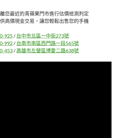
離您最近的青蘋果門市進行估價檢測判定
供高價現金交易，讓您輕鬆出售您的手機
0-925
/
台中市北區一中街273號
0-992
/
台南市南區西門路一段565號
0-453
/
高雄市左營區博愛二路638號