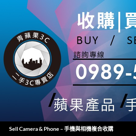
跳
至
主
要
內
容
搜
Sell Camera & Phone – 手機與相機複合收購
尋