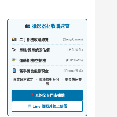
攝影器材收購速查
二手相機收購總覽
(Sony/Canon)
單眼/微單鏡頭估價
(定焦/變焦)
運動相機/空拍機
(DJI/GoPro)
舊手機也能換現金
(iPhone/安卓)
專業器材鑑定 ． 現場核對身分 ． 現金快速交
易
查詢全台門市據點
Line 傳照片線上估價