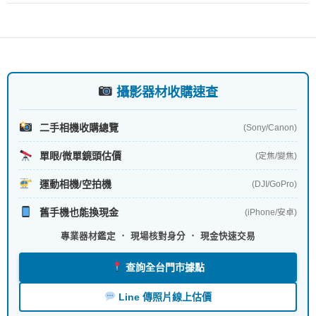
攝影器材收購速查
二手相機收購總覽
(Sony/Canon)
單眼/微單鏡頭估價
(定焦/變焦)
運動相機/空拍機
(DJI/GoPro)
舊手機也能換現金
(iPhone/安卓)
專業器材鑑定 ． 現場核對身分 ． 現金快速交易
查詢全台門市據點
Line 傳照片線上估價