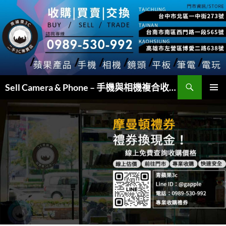
跳
至
主
要
內
容
搜
Sell Camera & Phone – 手機與相機複合收購
尋
主要選單