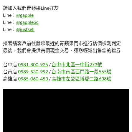
請加入我們青蘋果Line好友
Line：
@gapple
Line：
@gapple3c
Line：
@justsell
接著請客戶前往離您最近的青蘋果門市進行估價檢測判定
最後，我們會提供高價現金交易，讓您輕鬆出售您的禮券
台中店
0981-800-925
/
台中市北區一中街273號
台南店
0989-530-992
/
台南市南區西門路一段565號
高雄店
0985-060-453
/
高雄市左營區博愛二路638號