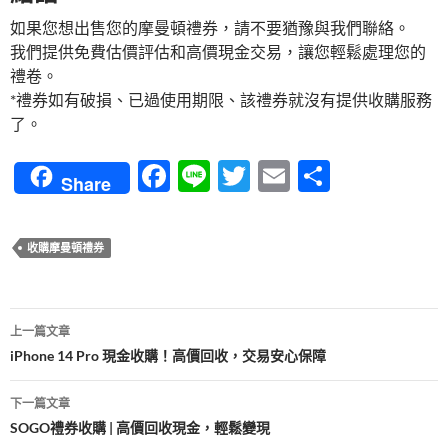
如果您想出售您的摩曼頓禮券，請不要猶豫與我們聯絡。
我們提供免費估價評估和高價現金交易，讓您輕鬆處理您的
禮卷。
*禮券如有破損、已過使用期限、該禮券就沒有提供收購服務
了。
F
Li
T
E
分
Share
ac
n
w
m
享
e
e
itt
ail
收購摩曼頓禮券
b
er
o
文
o
上一篇文章
章
iPhone 14 Pro 現金收購！高價回收，交易安心保障
k
導
下一篇文章
覽
SOGO禮券收購 | 高價回收現金，輕鬆變現