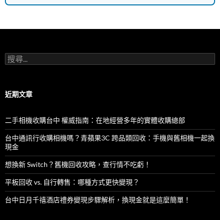
搜
尋
關
鍵
字:
近期文章
二手相機收購台中 權威指南：在地經營多年的實體收購總部
台中通訊行收購相機嗎？青蘋果3C 跨品類回收：手機與舊相機一起換
現金
想換新 Switch？舊機回收攻略，查行情不吃虧！
平板回收 vs. 自行轉售：哪種方式更快變現？
台中日月千禧酒店禮券變現步驟解析，換現金就是這麼簡單！