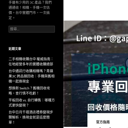
手邊有少用的 3C 產品？我們
通通收！相機、手機一次估
價。台中實體門市，一次搞
定。
搜
尋
關
鍵
字:
近期文章
二手相機收購台中 權威指南：
在地經營多年的實體收購總部
台中通訊行收購相機嗎？青蘋
果3C 跨品類回收：手機與舊相
機一起換現金
想換新 Switch？舊機回收攻
略，查行情不吃虧！
平板回收 vs. 自行轉售：哪種方
式更快變現？
台中日月千禧酒店禮券變現步
驟解析，換現金就是這麼簡
官方指南
單！