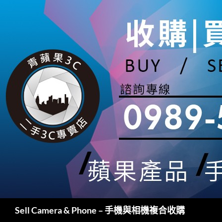
跳
至
主
要
內
容
搜
Sell Camera & Phone – 手機與相機複合收購
尋