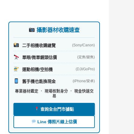
攝影器材收購速查
二手相機收購總覽
(Sony/Canon)
單眼/微單鏡頭估價
(定焦/變焦)
運動相機/空拍機
(DJI/GoPro)
舊手機也能換現金
(iPhone/安卓)
專業器材鑑定 ． 現場核對身分 ． 現金快速交
易
查詢全台門市據點
Line 傳照片線上估價