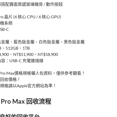
搭配霧面質感玻璃機背 / 動作按鈕
o 晶片 (6 核心 CPU / 6 核心 GPU)
相機系統
B‑C
鈦金屬、藍色鈦金屬、白色鈦金屬、黑色鈦金屬
、512GB、1TB
900、NT$51,900、NT$58,900
容：USB-C 充電連接線
 15 Pro Max價格規格懶人包資料，僅供參考觀看！
回收價格！
規格請以Apple官方網站為準！
5 Pro Max 回收流程
信譽良好的回收平台