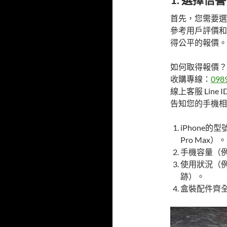
首先，您需要選擇一
參考用戶評價和
得公平的報價。
如何取得報價？
收購專線：
098
線上客服 Line I
告知您的手機相
iPhone的型號
Pro Max）。
手機容量（例如
使用狀況（
跡）。
盒裝配件齊