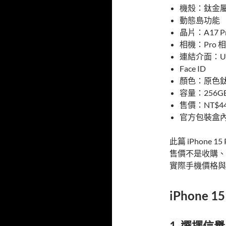
機殼：鈦金屬
動態島功能
晶片：A17 Pr
相機：Pro 
連結介面：US
Face ID
顏色：原色
容量：256GB
售價：NT$44,
官方包裝盒內
此篇 iPhone
售價不是收購、
實際手機價格與
iPhone 1
1. 選擇