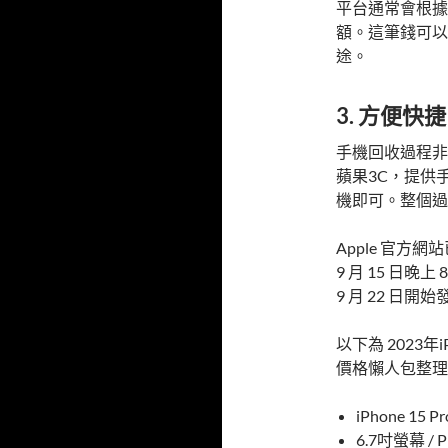
平台通常會根據
額。這筆錢可以
途。
3. 方便快捷
手機回收過程非
蘋果3C，提供
機即可。整個過
Apple 官方網站
9 月 15 日晚上
9 月 22 日開始
以下為 2023年i
價格懶人包整理
iPhone 15 P
6.7吋螢幕 /