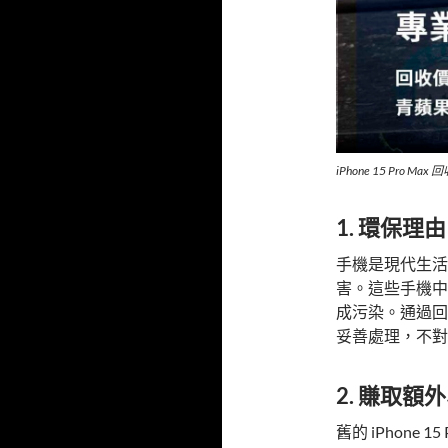
iPhone 15 Pro Ma
1. 環保理由
手機是現代生活
害。這些手機中
成污染。通過回
妥善處理，不對
2. 賺取額
舊的 iPhone